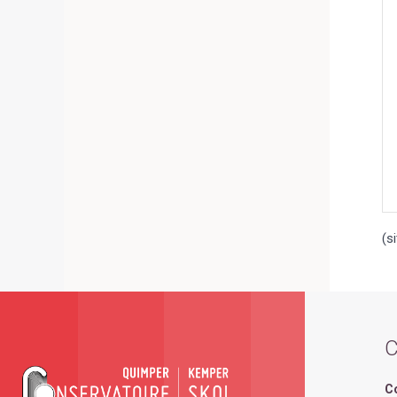
(s
C
C