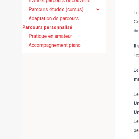
Eveil et parcours découverte
Parcours études (cursus)
Le
Adaptation de parcours
Co
Parcours personnalisé
di
Pratique en amateur
Accompagnement piano
Il
l’
Le
m
Le
Un
Un
Le
pe